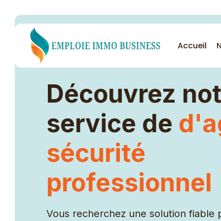
Accueil
N
Découvrez not
Nos services
service de
d'a
Femme de ménage
sécurité
Garde malade
professionnel
Nounou
Cuisinière
Agent de sécurité
Vous recherchez une solution fiable 