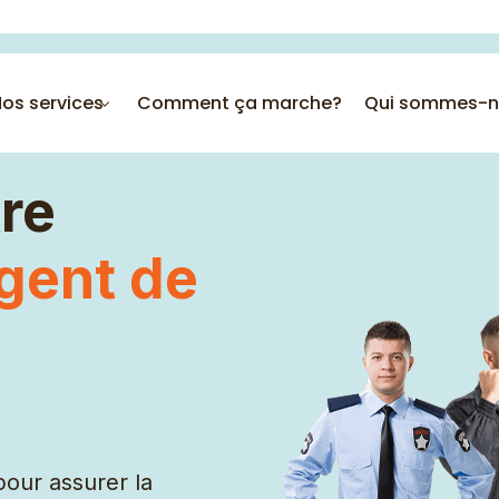
os services
Comment ça marche?
Qui sommes-n
re
gent de
Employée polyvalente
AVS
Chauffeurs
Éducatrices
Serveuse
pour assurer la