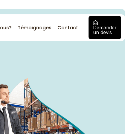
ous?
Témoignages
Contact
Demander
un devis
Besoin d'une solution
d'entreprise personnalisée
?
Contactez notre équipe pour
discuter d’une solution adaptée
à vous et aux besoins de votre