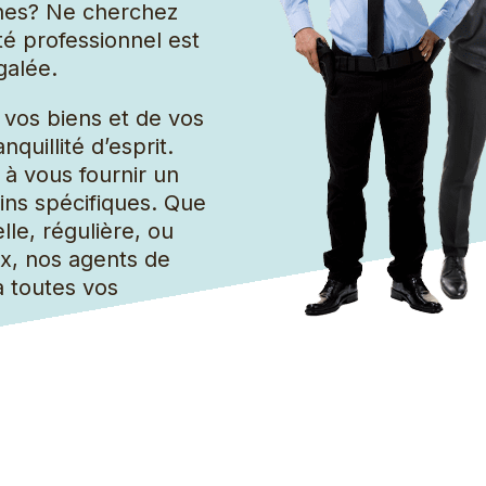
Grand groupe de nettoyage
ches? Ne cherchez
té professionnel est
galée.
vos biens et de vos
quillité d’esprit.
à vous fournir un
ins spécifiques. Que
lle, régulière, ou
, nos agents de
à toutes vos