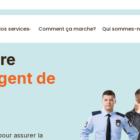
os services
Comment ça marche?
Qui sommes-n
re
gent de
Employée polyvalente
AVS
Chauffeurs
Éducatrices
Serveuse
pour assurer la