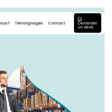
ous?
Témoignages
Contact
Demander
un devis
Besoin d'une solution
d'entreprise personnalisée
?
Contactez notre équipe pour
discuter d’une solution adaptée
à vous et aux besoins de votre