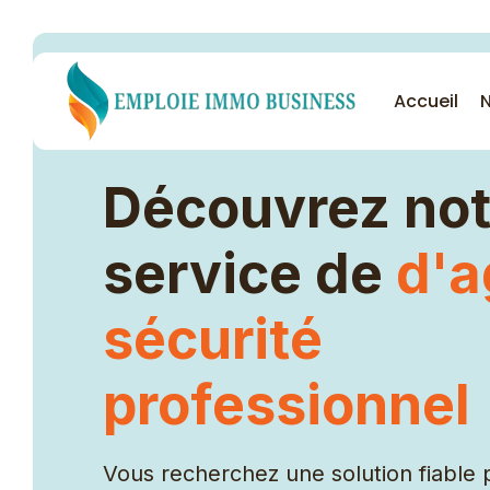
Accueil
N
Découvrez not
Nos services
service de
d'a
Femme de ménage
sécurité
Garde malade
professionnel
Nounou
Cuisinière
Agent de sécurité
Vous recherchez une solution fiable 