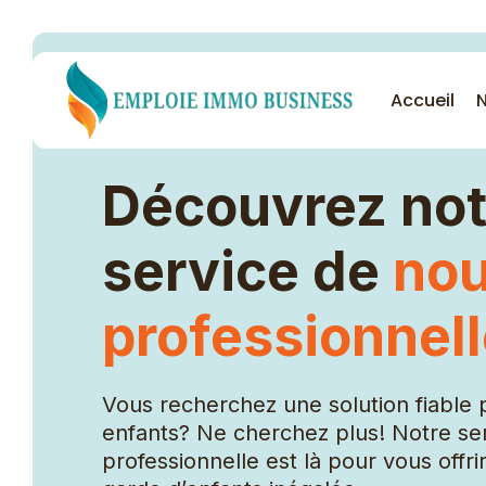
Accueil
N
Découvrez not
Nos services
service de
no
Femme de ménage
professionnel
Garde malade
Nounou
Vous recherchez une solution fiable 
Cuisinière
enfants? Ne cherchez plus! Notre se
Agent de sécurité
professionnelle est là pour vous offr