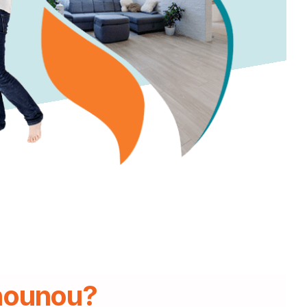
équipe.
Demander un devis
nounou?