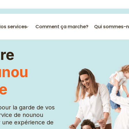
os services
Comment ça marche?
Qui sommes-n
re
unou
Employée polyvalente
le
AVS
Chauffeurs
pour la garde de vos
Éducatrices
rvice de nounou
Serveuse
ir une expérience de