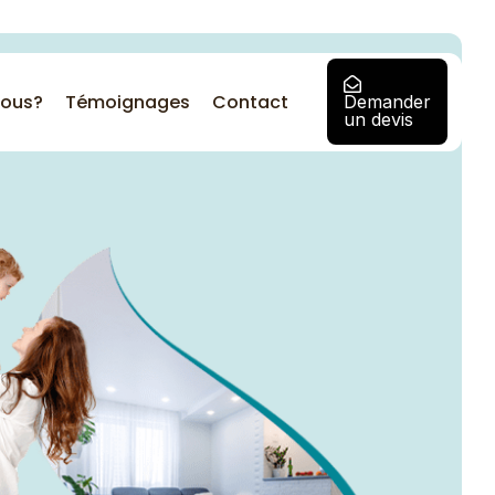
ous?
Témoignages
Contact
Demander
un devis
Besoin d'une solution
d'entreprise personnalisée
?
Contactez notre équipe pour
discuter d’une solution adaptée
à vous et aux besoins de votre