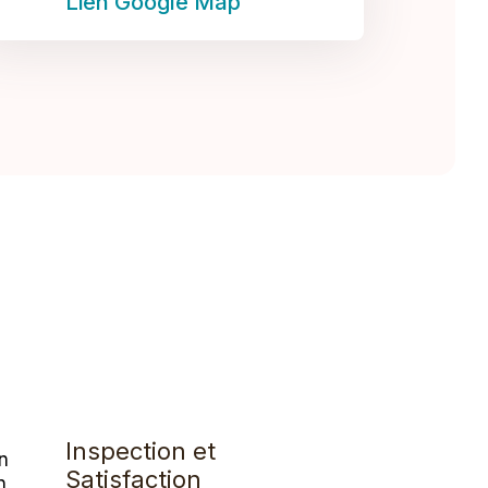
Lien Google Map
é
Inspection et
n
Satisfaction
n