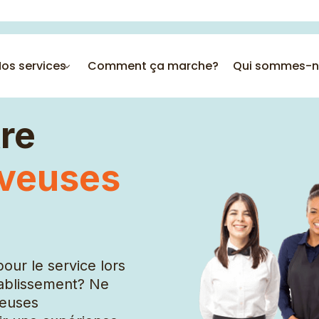
os services
Comment ça marche?
Qui sommes-n
re
veuses
Employée polyvalente
AVS
Chauffeurs
our le service lors
Éducatrices
ablissement? Ne
Serveuse
veuses