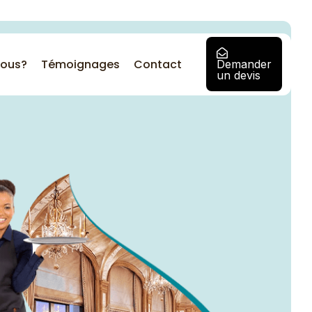
ous?
Témoignages
Contact
Demander
un devis
Besoin d'une solution
d'entreprise personnalisée
?
Contactez notre équipe pour
discuter d’une solution adaptée
à vous et aux besoins de votre