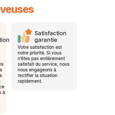
rveuses
Satisfaction
tion
garantie
Votre satisfaction est
notre priorité. Si vous
n’êtes pas entièrement
ns
satisfait du service, nous
es
nous engageons à
s
rectifier la situation
s
rapidement.
nce
s à