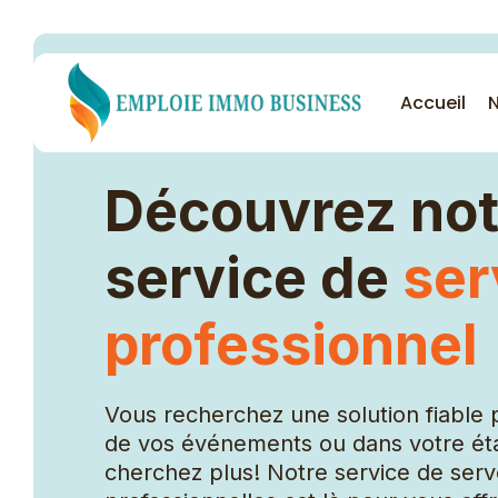
Accueil
N
Découvrez not
Nos services
service de
ser
Femme de ménage
professionnel
Garde malade
Nounou
Vous recherchez une solution fiable p
Cuisinière
de vos événements ou dans votre ét
Agent de sécurité
cherchez plus! Notre service de ser