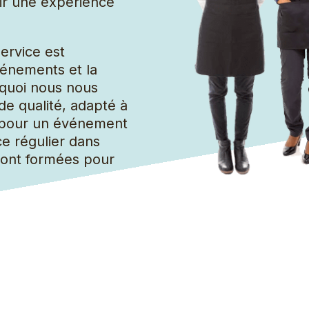
rir une expérience
Grand groupe de nettoyage
ervice est
vénements et la
urquoi nous nous
de qualité, adapté à
t pour un événement
ce régulier dans
sont formées pour